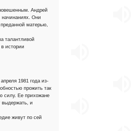
вновешенным. Андрей
х начинаниях. Они
а преданной матерью,
ла талантливой
 в истории
апреля 1981 года из-
собностью прожить так
ю силу. Ее прихожане
т выдержать, и
едие живут по сей