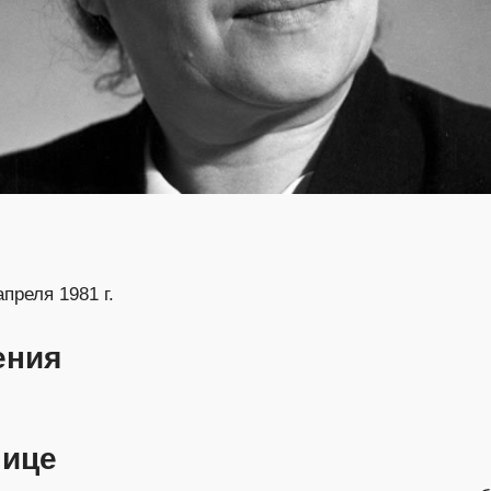
апреля 1981 г.
ения
нице