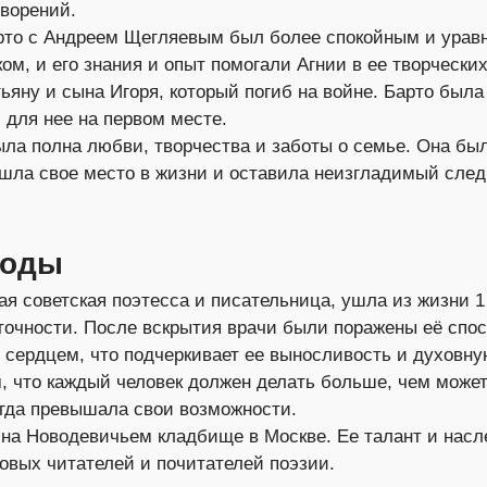
ворений.
арто с Андреем Щегляевым был более спокойным и ура
ом, и его знания и опыт помогали Агнии в ее творчески
ьяну и сына Игоря, который погиб на войне. Барто был
 для нее на первом месте.
ла полна любви, творчества и заботы о семье. Она бы
шла свое место в жизни и оставила неизгладимый след
годы
ая советская поэтесса и писательница, ушла из жизни 1 
точности. После вскрытия врачи были поражены её спо
 сердцем, что подчеркивает ее выносливость и духовну
м, что каждый человек должен делать больше, чем може
сегда превышала свои возможности.
на Новодевичьем кладбище в Москве. Ее талант и насл
овых читателей и почитателей поэзии.