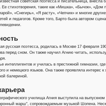
 известная советская поэтесса и писательница, внесла 
. Ее стихотворения, такие как «Мишка», «Бычок», «Дом 
арой», «Снегирь», «Я расту», «Чепчик» и многие другие
тей и педагогов. Кроме того, Барто была автором сцен
елевидении.
ность
ая русская поэтесса, родилась в Москве 17 февраля 190
ва перед сном. Он также научил Агнию читать, использу
ря.
ье интеллигентов и училась в престижной гимназии, гд
го и немецкого языков. Она также проявляла интерес к
ной балериной.
карьера
ографического училища Агния выступила на выпускном 
оронный марш", сопровождаемым музыкой Шопена. Несмо