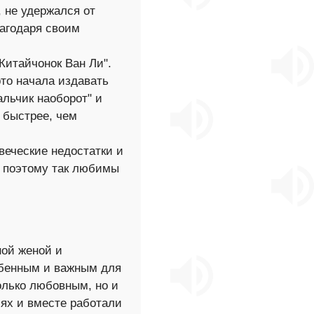
 не удержался от
лагодаря своим
Китайчонок Ван Ли".
рто начала издавать
альчик наоборот" и
 быстрее, чем
веческие недостатки и
 поэтому так любимы
ной женой и
обенным и важным для
олько любовным, но и
иях и вместе работали