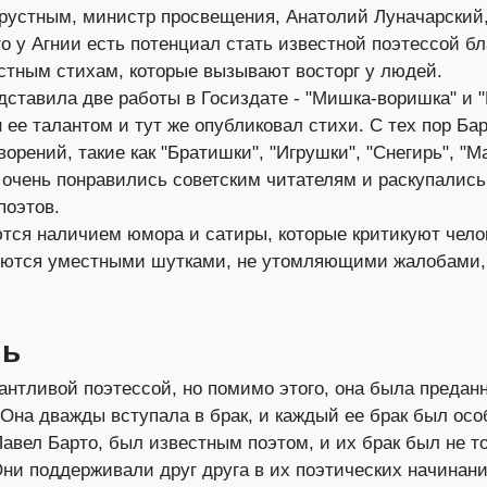
рустным, министр просвещения, Анатолий Луначарский,
то у Агнии есть потенциал стать известной поэтессой б
стным стихам, которые вызывают восторг у людей.
едставила две работы в Госиздате - "Мишка-воришка" и "
 ее талантом и тут же опубликовал стихи. С тех пор Ба
орений, такие как "Братишки", "Игрушки", "Снегирь", "М
и очень понравились советским читателям и раскупались
поэтов.
тся наличием юмора и сатиры, которые критикуют чело
ляются уместными шутками, не утомляющими жалобами,
нь
антливой поэтессой, но помимо этого, она была предан
Она дважды вступала в брак, и каждый ее брак был ос
Павел Барто, был известным поэтом, и их брак был не т
ни поддерживали друг друга в их поэтических начинан