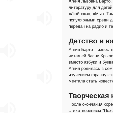
Агния Львовна Барто,
литературу для детей
«Любочка», «Мы с Там
популярными среди де
передач на радио и т
Детство и ю
Агния Барто – известн
читал ей басни Крыло
вместо азбуки и буква
Агния родилась в сем
изучением французско
мечтала стать извест
Творческая 
После окончания хоре
стихотворением "Пох