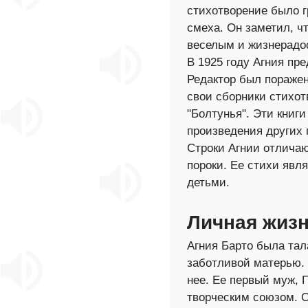
стихотворение было г
смеха. Он заметил, ч
веселым и жизнерадо
В 1925 году Агния пр
Редактор был поражен
свои сборники стихотв
"Болтунья". Эти книг
произведения других 
Строки Агнии отличаю
пороки. Ее стихи яв
детьми.
Личная жиз
Агния Барто была тал
заботливой матерью. 
нее. Ее первый муж, 
творческим союзом. О