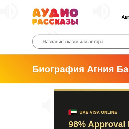
Ав
Биография Агния Ба