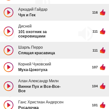
Аркадий Гайдар
116
Чук и Гек
Дисней
111
101 охотник за
сокровищами
Шарль Перро
111
Спящая красавица
Корней Чуковский
107
Муха-Цокотуха
Алан Александр Милн
104
Винни Пух и Все-Все-
Все
Ганс Христиан Андерсен
101
Русалочка