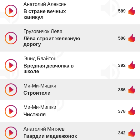
Анатолий Алексин
589
В стране вечных
каникул
Грузовичок Лёва
506
Лёва строит железную
дорогу
Энид Блайтон
392
Вредная девчонка в
школе
Ми-Ми-Мишки
386
Строители
Ми-Ми-Мишки
378
Чистюля
Анатолий Митяев
342
Гвардии медвежонок