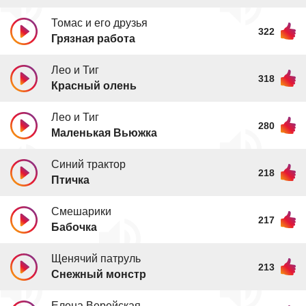
Томас и его друзья
322
Грязная работа
Лео и Тиг
318
Красный олень
Лео и Тиг
280
Маленькая Вьюжка
Синий трактор
218
Птичка
Смешарики
217
Бабочка
Щенячий патруль
213
Снежный монстр
Елена Верейская