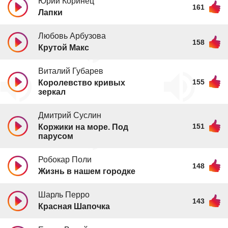
Юрий Коринец
161
Лапки
Любовь Арбузова
158
Крутой Макс
Виталий Губарев
155
Королевство кривых
зеркал
Дмитрий Суслин
151
Коржики на море. Под
парусом
Робокар Поли
148
Жизнь в нашем городке
Шарль Перро
143
Красная Шапочка