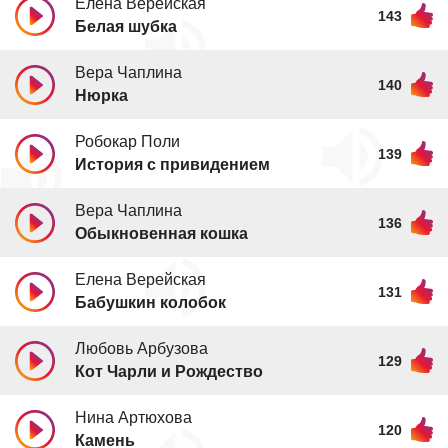
Елена Верейская
143
Белая шубка
Вера Чаплина
140
Нюрка
Робокар Поли
139
История с привидением
Вера Чаплина
136
Обыкновенная кошка
Елена Верейская
131
Бабушкин колобок
Любовь Арбузова
129
Кот Чарли и Рождество
Нина Артюхова
120
Камень