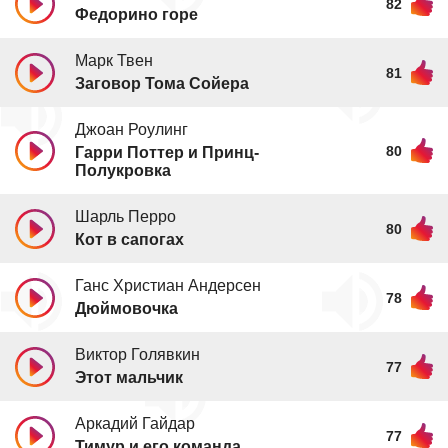
82
Федорино горе
Марк Твен
81
Заговор Тома Сойера
Джоан Роулинг
80
Гарри Поттер и Принц-
Полукровка
Шарль Перро
80
Кот в сапогах
Ганс Христиан Андерсен
78
Дюймовочка
Виктор Голявкин
77
Этот мальчик
Аркадий Гайдар
77
Тимур и его команда