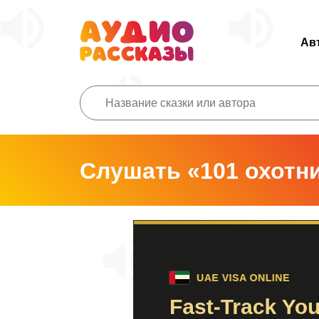
Ав
Слушать «101 охотн