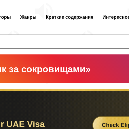
торы
Жанры
Краткие содержания
Интересно
ик за сокровищами»