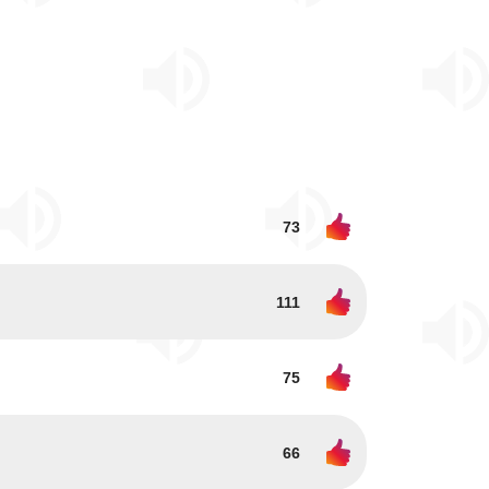
73
111
75
66