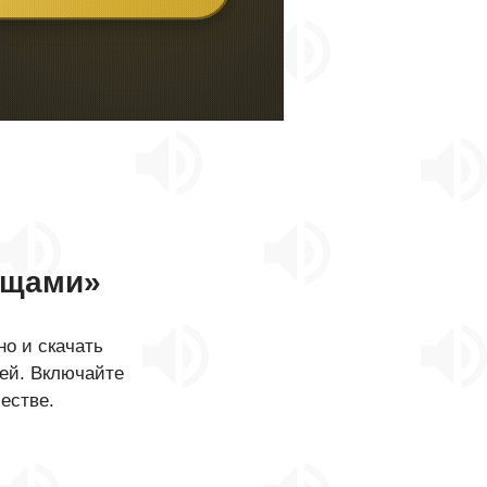
ищами»
о и скачать
ней. Включайте
естве.