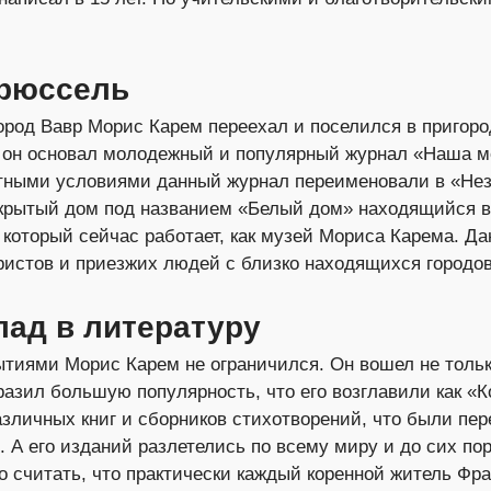
Брюссель
ород Вавр Морис Карем переехал и поселился в пригоро
у он основал молодежный и популярный журнал «Наша м
нятными условиями данный журнал переименовали в «Не
ткрытый дом под названием «Белый дом» находящийся в
который сейчас работает, как музей Мориса Карема. Д
истов и приезжих людей с близко находящихся городов
ад в литературу
тиями Морис Карем не ограничился. Он вошел не тольк
тразил большую популярность, что его возглавили как «
зличных книг и сборников стихотворений, что были пе
. А его изданий разлетелись по всему миру и до сих по
 считать, что практически каждый коренной житель Фра