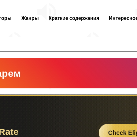
торы
Жанры
Краткие содержания
Интересно
арем