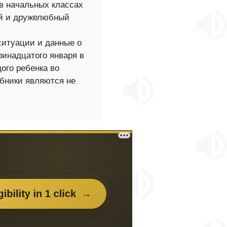
 в начальных классах
ый и дружелюбный
ситуации и данные о
тринадцатого января в
дого ребенка во
ебники являются не