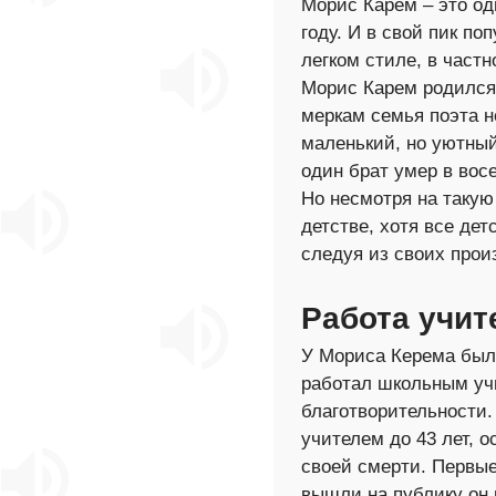
Морис Карем – это од
году. И в свой пик п
легком стиле, в част
Морис Карем родился 
меркам семья поэта н
маленький, но уютный
один брат умер в вос
Но несмотря на такую
детстве, хотя все дет
следуя из своих прои
Работа учит
У Мориса Керема была
работал школьным уч
благотворительности.
учителем до 43 лет, 
своей смерти. Первые
вышли на публику он 