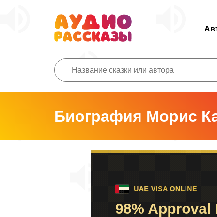
Ав
Биография Морис К