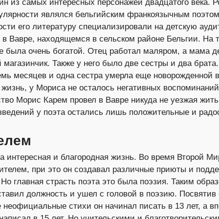
ин из самых интересных персонажей двадцатого века. Р
опулярности являлся бельгийским франкоязычным поэтом
ности его литературу специализировали на детскую ауди
в Вавре, находящемся в сельском районе Бельгии. На т
е была очень богатой. Отец работал маляром, а мама д
 магазинчик. Также у него было две сестры и два брата
емь месяцев и одна сестра умерла еще новорожденной в
 жизнь, у Мориса не осталось негативных воспоминаний
ство Морис Карем провел в Вавре никуда не уезжая жить 
зведений у поэта остались лишь положительные и радо
елем
 интересная и благородная жизнь. Во время Второй Ми
ителем, при это он создавал различные приюты и подд
 Но главная страсть поэта это была поэзия. Таким образ
оставил должность и ушел с головой в поэзию. Посвятив
 неофициальные стихи он начинал писать в 13 лет, а в
написал в 15 лет. Но учительскими и благотворительск