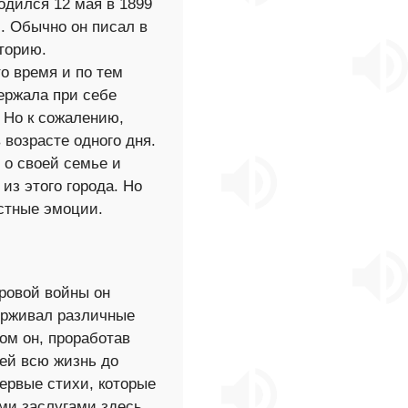
одился 12 мая в 1899
. Обычно он писал в
торию.
о время и по тем
ержала при себе
. Но к сожалению,
 возрасте одного дня.
 о своей семье и
из этого города. Но
стные эмоции.
ровой войны он
ерживал различные
ом он, проработав
 ей всю жизнь до
первые стихи, которые
ими заслугами здесь