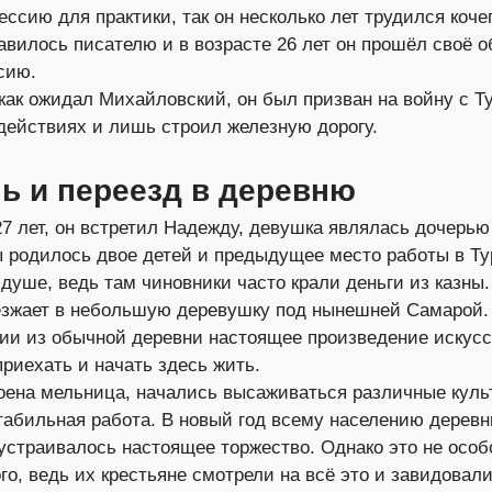
ссию для практики, так он несколько лет трудился коче
равилось писателю и в возрасте 26 лет он прошёл своё о
сию.
 как ожидал Михайловский, он был призван на войну с Т
действиях и лишь строил железную дорогу.
ь и переезд в деревню
7 лет, он встретил Надежду, девушка являлась дочерью
ы родилось двое детей и предыдущее место работы в Т
душе, ведь там чиновники часто крали деньги из казны.
еезжает в небольшую деревушку под нынешней Самарой.
ии из обычной деревни настоящее произведение искусс
риехать и начать здесь жить.
оена мельница, начались высаживаться различные куль
табильная работа. В новый год всему населению дерев
устраивалось настоящее торжество. Однако это не особ
о, ведь их крестьяне смотрели на всё это и завидовали