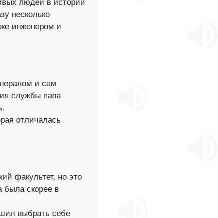
ивых людей в истории
зу несколько
 же инженером и
енералом и сам
ния службы папа
ь.
орая отличалась
ий факультет, но это
а была скорее в
ешил выбрать себе