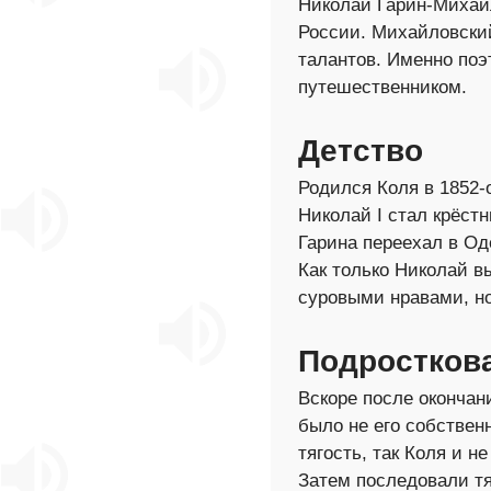
Николай Гарин-Михай
России. Михайловский
талантов. Именно поэ
путешественником.
Детство
Родился Коля в 1852-
Николай I стал крёст
Гарина переехал в Од
Как только Николай в
суровыми нравами, н
Подростков
Вскоре после окончан
было не его собствен
тягость, так Коля и н
Затем последовали тя