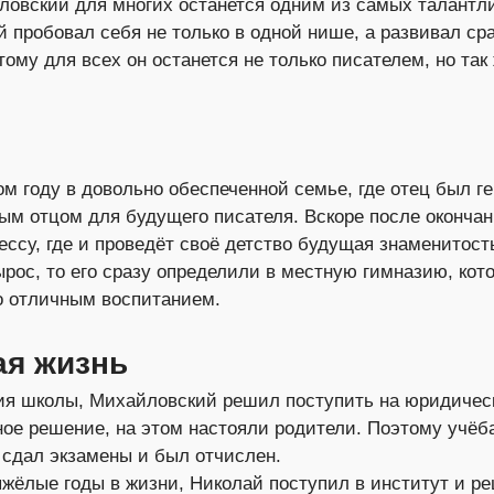
ловский для многих останется одним из самых талантл
 пробовал себя не только в одной нише, а развивал сра
тому для всех он останется не только писателем, но так
ом году в довольно обеспеченной семье, где отец был г
ным отцом для будущего писателя. Вскоре после оконча
ессу, где и проведёт своё детство будущая знаменитост
ырос, то его сразу определили в местную гимназию, кот
о отличным воспитанием.
ая жизнь
ия школы, Михайловский решил поступить на юридическ
ное решение, на этом настояли родители. Поэтому учёб
е сдал экзамены и был отчислен.
жёлые годы в жизни, Николай поступил в институт и р