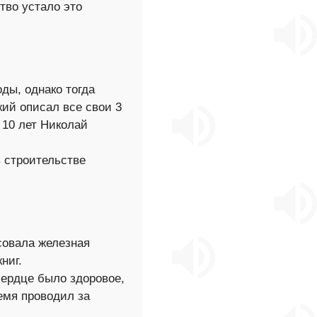
тво устало это
ды, однако тогда
кий описал все свои 3
 10 лет Николай
в строительстве
совала железная
ниг.
сердце было здоровое,
емя проводил за