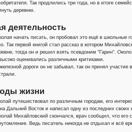
обретателя. Так продлились три года, но в итоге семейс
инуть деревню.
я деятельность
колая начать писать, он пробовал это ещё в школьные го
о. Так первой книгой стал рассказ в котором Михайловс
ревне, тогда он и решил взять псевдоним "Гарин". Около
 высоко оценивались различными критиками.
железной дороги он не забывал, так он принял участие 
страли.
годы жизни
олай путешествовал по различным городам, его интере
 на Дальний Восток и написал одну из последних своих к
иколай Михайловский скончался, врач сообщил, что его 
еутомление. Ведь писатель никогда не отдыхал и всё вр