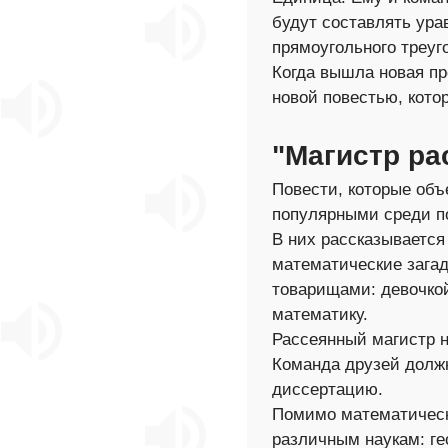
будут составлять ура
прямоугольного треуг
Когда вышла новая пр
новой повестью, кото
"Магистр ра
Повести, которые объ
популярными среди п
В них рассказывается
математические загад
товарищами: девочко
математику.
Рассеянный магистр н
Команда друзей долж
диссертацию.
Помимо математически
различным наукам: ге