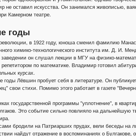
ир не оставил искусства. Он занимался живописью, вая
при Камерном театре.
ие годы
е революции, в 1922 году, юноша сменил фамилию Мана
чного химико-технологического института им. Д. И. Мен
 заведении он слушал лекции в МГУ на физико-математ
 репетитором по математике. Владимир готовил абитур
ельных курсах.
е годы Лёвшин пробует себя в литературе. Он публикуе
ец" свои стихи. Помимо этого работает в газете "Вечер
амках государственной программы "уплотнение", в кварт
лгаков. Это событие сильно повлияло на дальнейшую т
ира.
сами бродили на Патриарших прудах, вели беседы на л
твии найдут отражение в воспоминаниях о Булгакове, 