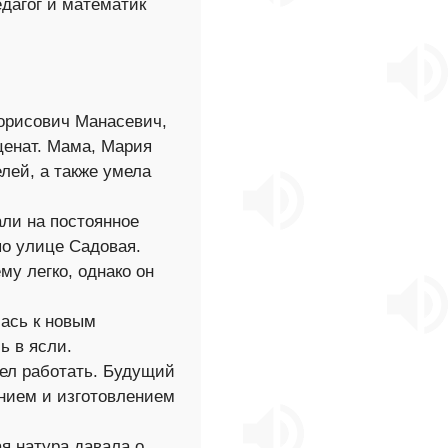
дагог и математик
Борисович Манасевич,
ценат. Мама, Мария
лей, а также умела
али на постоянное
по улице Садовая.
му легко, однако он
ась к новым
ь в ясли.
ел работать. Будущий
нием и изготовлением
я натура давала о