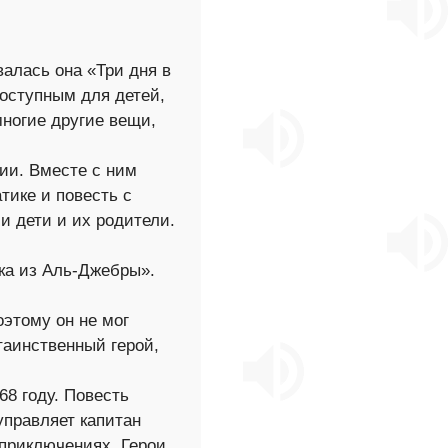
валась она «Три дня в
доступным для детей,
многие другие вещи,
нии. Вместе с ним
тике и повесть с
 дети и их родители.
ска из Аль-Джебры».
оэтому он не мог
таинственный герой,
68 году. Повесть
управляет капитан
 приключениях. Герои