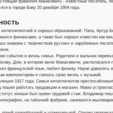
стоящая фамилия Манасевич) - известный писатель, пе
лся в городе Баку 20 декабря 1904 года.
ность
интеллигентной и хорошо образованной. Папа, Артур 
мался финансами, а также был хорошо известен как ме
шо знакома с творчеством русских и зарубежных писате
ояле.
ное событие в жизнь семьи. Родители и мальчик переех
оскву. Дом, в котором жили Манасевичи, располагался 
чал французский язык, любил физику. Науки давались е
ым композитором и связать свою жизнь с музыкой.
люция 1917 года. Семья интеллигентов приспосабливал
 пошел работать продавцом в магазин. Мама устроилас
ститут, юноше был нужен трудовой стаж. Владимир пош
типографии, на табачной фабрике, занимался мыловаре
, порой однообразной и утомительной. Однако творческа