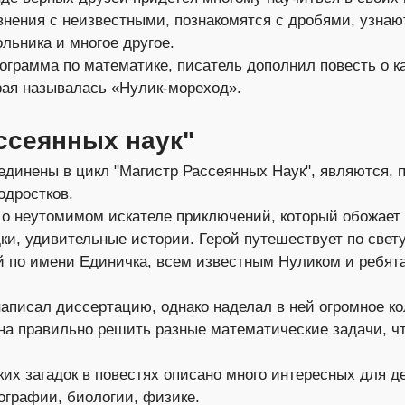
внения с неизвестными, познакомятся с дробями, узнаю
ольника и многое другое.
ограмма по математике, писатель дополнил повесть о 
рая называлась «Нулик-мореход».
ссеянных наук"
единены в цикл "Магистр Рассеянных Наук", являются,
одростков.
 о неутомимом искателе приключений, который обожает
ки, удивительные истории. Герой путешествует по свет
й по имени Единичка, всем известным Нуликом и ребят
аписал диссертацию, однако наделал в ней огромное к
на правильно решить разные математические задачи, ч
х загадок в повестях описано много интересных для д
ографии, биологии, физике.