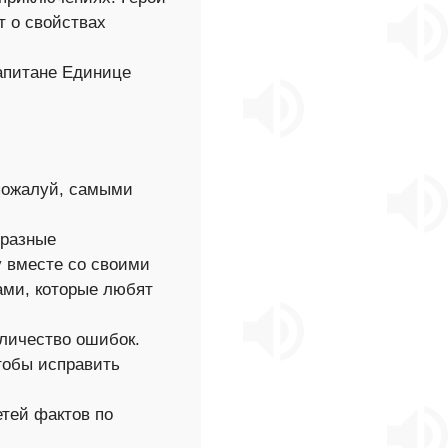
т о свойствах
капитане Единице
 пожалуй, самыми
 разные
у вместе со своими
ами, которые любят
оличество ошибок.
тобы исправить
етей фактов по