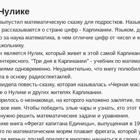
 Нулике
 выпустил математическую сказку для подростков. Назы
е рассказывается о стране цифр - Карликании. Языком, 
о за наука математика, в чем отличие цифр от чисел и 
школьнику.
и является Нулик, который живет в этой самой Карлика
нтересного. "Три дня в Карликании" - учебник по матема
ями одновременно. Неудивительно, что книгу полюбили
ла в основу радиоспектаклей.
увидела повесть-сказку, которая называлась «Черная ма
 о Нулике и других жителях Карликании.
рилось о незнакомце, на которого наложено заклятие, п
свое имя. Чтобы победить злые чары и узнать, кто этот 
 нужно решить математические задачи и уравнения.
ике книга «Фрегат капитана Единицы», выпущенная в 19
что по математическим морям плавает фрегата, которой 
де верных друзей придется многому научиться в своих