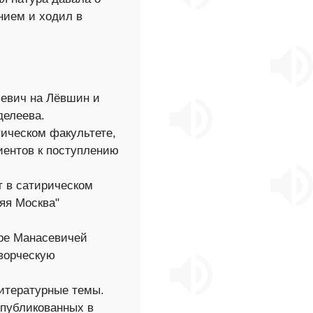
нием и ходил в
севич на Лёвшин и
делеева.
ическом факультете,
иентов к поступлению
т в сатирическом
няя Москва"
ире Манасевичей
ворческую
итературные темы.
опубликованных в