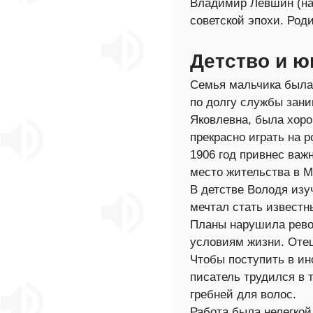
Владимир Лёвшин (на
советской эпохи. Роди
Детство и ю
Семья мальчика была 
по долгу службы зани
Яковлевна, была хоро
прекрасно играть на р
1906 год привнес важ
место жительства в М
В детстве Володя изу
мечтал стать известн
Планы нарушила рево
условиям жизни. Отец
Чтобы поступить в ин
писатель трудился в 
гребней для волос.
Работа была нелегкой