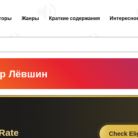
торы
Жанры
Краткие содержания
Интересно
р Лёвшин