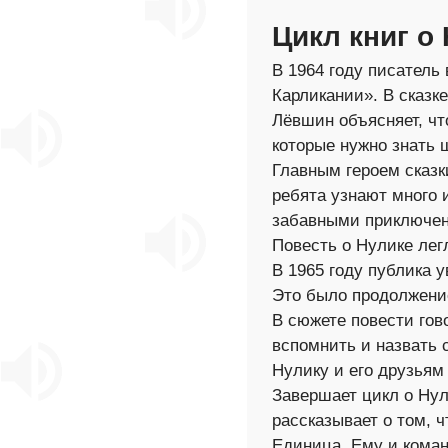
Цикл книг о
В 1964 году писатель
Карликании». В сказк
Лёвшин объясняет, чт
которые нужно знать 
Главным героем сказк
ребята узнают много и
забавными приключени
Повесть о Нулике лег
В 1965 году публика 
Это было продолжение
В сюжете повести гово
вспомнить и назвать 
Нулику и его друзьям
Завершает цикл о Нул
рассказывает о том, 
Единица. Ему и коман