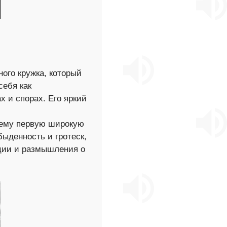
ого кружка, который
себя как
х и спорах. Его яркий
 ему первую широкую
быденность и гротеск,
ции и размышления о