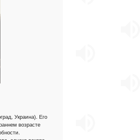
рад, Украина). Его
 раннем возрасте
обности.