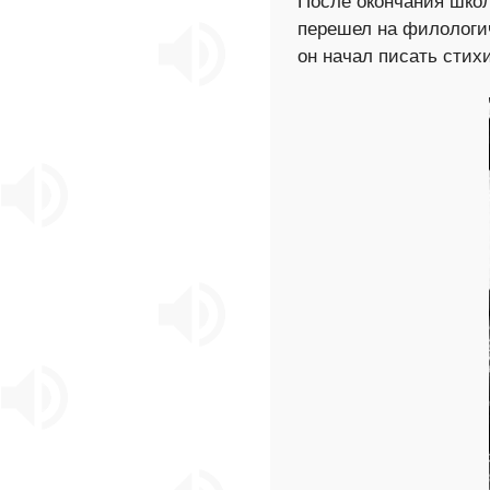
После окончания школ
перешел на филологич
он начал писать стих