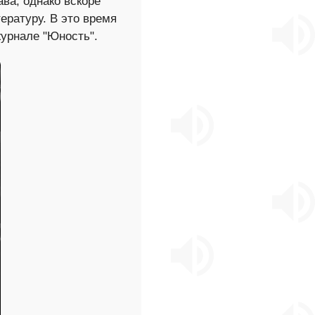
ва, однако вскоре
ературу. В это время
журнале "Юность".