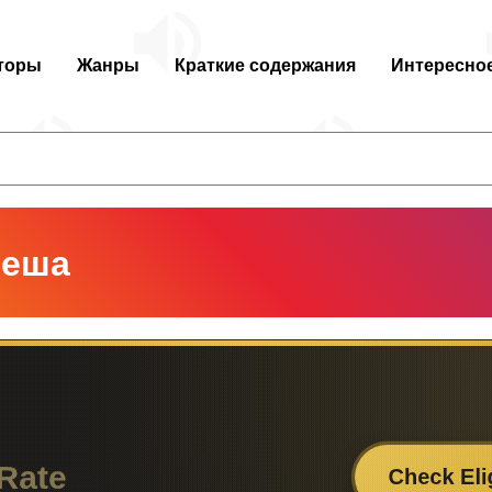
торы
Жанры
Краткие содержания
Интересно
леша