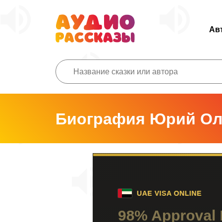
Ав
Биография Юрий О