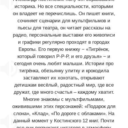
историка. Но все специальности, которыми
он владеет не перечислишь. Он пишет книги,
сочиняет сценарии для мультфильмов и
пьесы для театра, он читает рассказы на
радио, персональные выставки его живописи
и графики регулярно проходят в городах
Европы. Его первую книжку − «Тигрёнок,
который говорил Р-Р-Р, и его друзья» − и
сегодня очень любят малыши. Истории про
тигрёнка, обезьянку улитку и крокодила
заставляют их хохотать, открывают
детишкам весёлый, радостный мир, где все
дружат, где много счастья – каждому хватит.
Многие знакомы с мультфильмами,
оживившими этих персонажей: «Подарок для
слона», «Клад», «По дороге с облаками». На
данный момент у Костинского 12 книг. Почти
все они погружают читателя в атмосферу