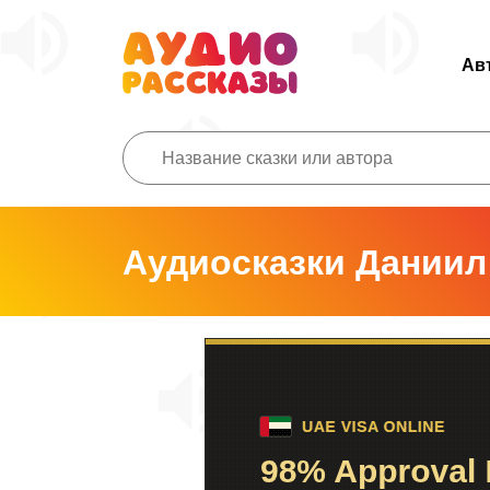
Ав
Аудиосказки Даниил