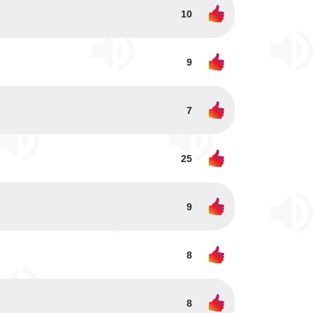
10
9
7
25
9
8
8