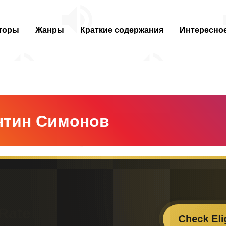
торы
Жанры
Краткие содержания
Интересно
нтин Симонов