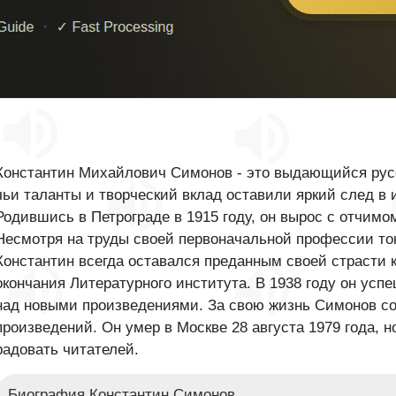
Константин Михайлович Симонов - это выдающийся русс
чьи таланты и творческий вклад оставили яркий след в 
Родившись в Петрограде в 1915 году, он вырос с отчимом
Несмотря на труды своей первоначальной профессии ток
Константин всегда оставался преданным своей страсти к
окончания Литературного института. В 1938 году он усп
над новыми произведениями. За свою жизнь Симонов с
произведений. Он умер в Москве 28 августа 1979 года, н
радовать читателей.
Биография Константин Симонов