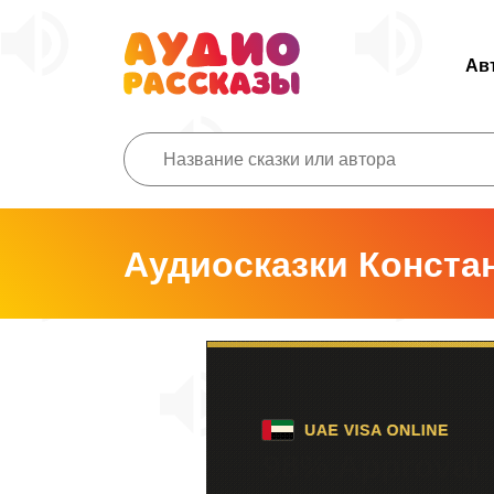
Ав
Аудиосказки Конста