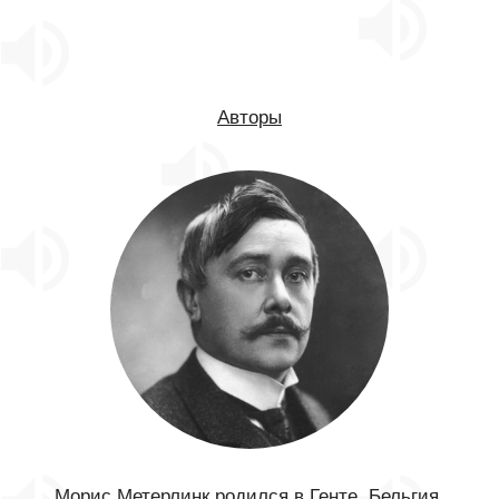
Авторы
Морис Метерлинк родился в Генте, Бельгия,