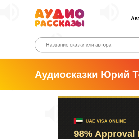
Ав
Аудиосказки Юрий 