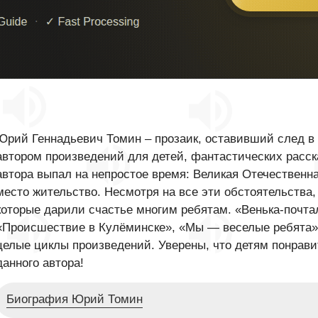
Юрий Геннадьевич Томин – прозаик, оставивший след в 
автором произведений для детей, фантастических расск
автора выпал на непростое время: Великая Отечественна
место жительство. Несмотря на все эти обстоятельства,
которые дарили счастье многим ребятам. «Венька-почта
«Происшествие в Кулёминске», «Мы — веселые ребята» - 
целые циклы произведений. Уверены, что детям понрав
данного автора!
Биография Юрий Томин