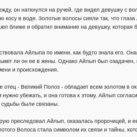
ежду, он наткнулся на ручей, где видел девушку с во
ю косу в воде. Золотые волосы сияли так, что глаза
шел ближе и обратил внимание на девушку, которая 
твовала Айлыпа по имени, как будто знала его. Она
зьмет ли он ее в жены. Однако Айлып был озадачен, 
имени и происхождения.
е отец - Великий Полоз - обладает всем золотом в ок
 нужно убежать, и она готова к этому. Айлып согласи
х судьбы были связаны.
торую преследовал Айлып, оказалась пророчицей, и 
лотого Волоса стала символом их связи и тайны, кот