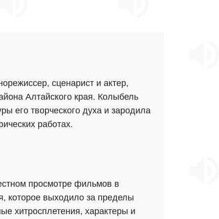
норежиссер, сценарист и актер,
айона Алтайского края. Колыбель
ры его творческого духа и зародила
фических работах.
местном просмотре фильмов в
я, которое выходило за пределы
ные хитросплетения, характеры и