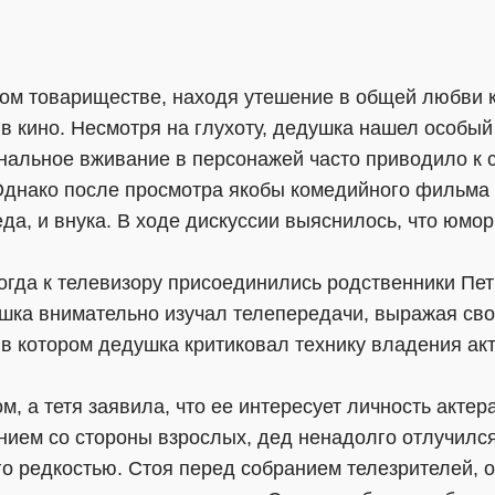
ном товариществе, находя утешение в общей любви к
 в кино. Несмотря на глухоту, дедушка нашел особы
ональное вживание в персонажей часто приводило к 
Однако после просмотра якобы комедийного фильма
а, и внука. В ходе дискуссии выяснилось, что юмор
огда к телевизору присоединились родственники Пети
ушка внимательно изучал телепередачи, выражая сво
 в котором дедушка критиковал технику владения ак
м, а тетя заявила, что ее интересует личность актер
нием со стороны взрослых, дед ненадолго отлучилс
го редкостью. Стоя перед собранием телезрителей, о