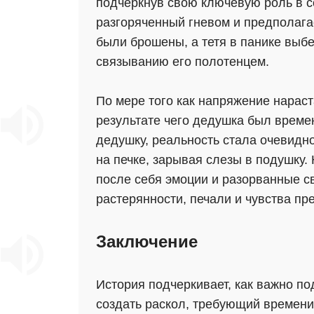
подчеркнув свою ключевую роль в с
разгоряченный гневом и предполага
были брошены, а тетя в панике выбе
связыванию его полотенцем.
По мере того как напряжение нараст
результате чего дедушка был време
дедушку, реальность стала очевидно
на печке, зарывая слезы в подушку
после себя эмоции и разорванные св
растерянности, печали и чувства пр
Заключение
История подчеркивает, как важно п
создать раскол, требующий времени