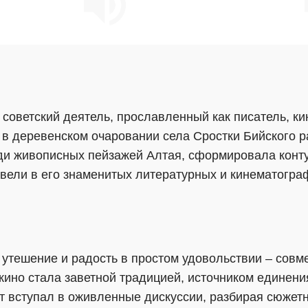
 советский деятель, прославленный как писатель, ки
 в деревенском очаровании села Сростки Бийского р
ди живописных пейзажей Алтая, сформировала конту
вели в его знаменитых литературных и кинематогра
 утешение и радость в простом удовольствии – сов
кино стала заветной традицией, источником единени
эт вступал в оживленные дискуссии, разбирая сюжет