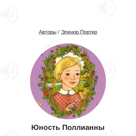
Авторы
/
Элинор Портер
Юность Поллианны