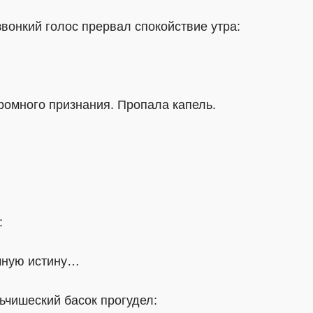
звонкий голос прервал спокойствие утра:
ромного признания. Пропала капель.
:
ечную истину…
ьчишеский басок прогудел: