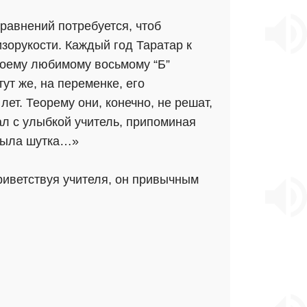
уравнений потребуется, чтоб
зорукости. Каждый год Таратар к
воему любимому восьмому “Б”
ут же, на переменке, его
ет. Теорему они, конечно, не решат,
ал с улыбкой учитель, припоминая
 была шутка…»
приветствуя учителя, он привычным