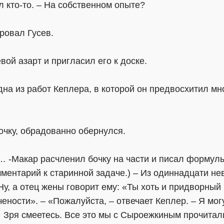
л кто-то. – На собственном опыте?
ровал Гусев.
вой азарт и пригласил его к доске.
дна из работ Кеплера, в которой он предвосхитил мн
чку, обрадованно обернулся.
… ‑Макар расчленил бочку на части и писал формулы
мментарий к старинной задаче.) – Из одиннадцати н
Ну, а отец жены говорит ему: «Ты хоть и придворный
чености». – «Пожалуйста, – отвечает Кеплер. – Я мог
… Зря смеетесь. Все это мы с Сыроежкиным прочитал