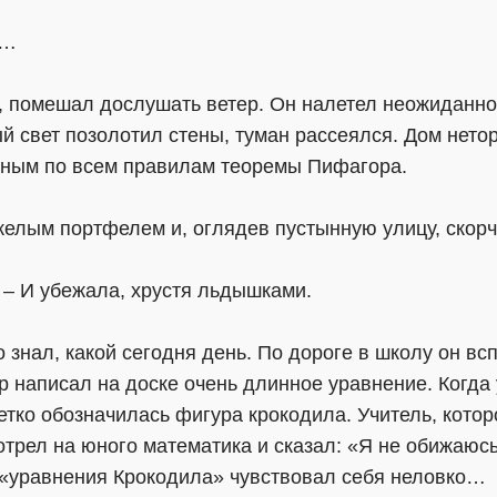
е…
, помешал дослушать ветер. Он налетел неожиданно
ый свет позолотил стены, туман рассеялся. Дом нето
ным по всем правилам теоремы Пифагора.
елым портфелем и, оглядев пустынную улицу, скорч
 – И убежала, хрустя льдышками.
 знал, какой сегодня день. По дороге в школу он в
 написал на доске очень длинное уравнение. Когда 
четко обозначилась фигура крокодила. Учитель, кот
трел на юного математика и сказал: «Я не обижаюсь
 «уравнения Крокодила» чувствовал себя неловко…