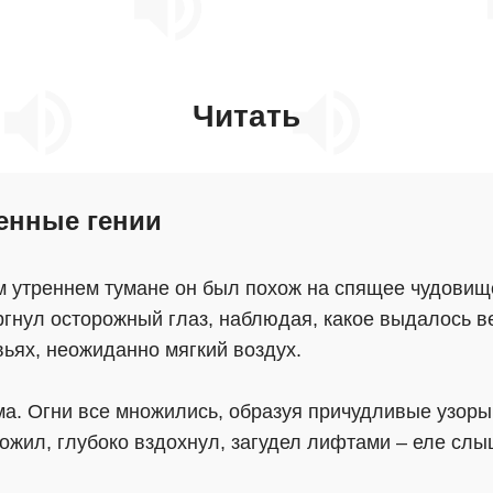
Читать
енные гении
ом утреннем тумане он был похож на спящее чудовищ
ргнул осторожный глаз, наблюдая, какое выдалось в
ьях, неожиданно мягкий воздух.
а. Огни все множились, образуя причудливые узоры,
ожил, глубоко вздохнул, загудел лифтами – еле слыш