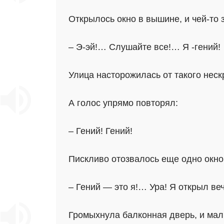
Открылось окно в вышине, и чей-то 
– Э‑эй!… Слушайте все!… Я ‑гений!
Улица насторожилась от такого неск
А голос упрямо повторял:
– Гений! Гений!
Пискливо отозвалось еще одно окно
– Гений — это я!… Ура! Я открыл в
Громыхнула балконная дверь, и мал