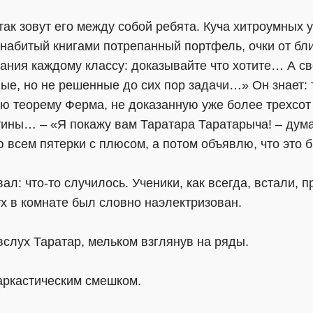
так зовут его между собой ребята. Куча хитроумных 
 набитый книгами потрепанный портфель, очки от бли
ания каждому классу: доказывайте что хотите… А с
ые, но не решенные до сих пор задачи…» Он знает: т
ю теорему Ферма, не доказанную уже более трехсот л
стины… – «Я покажу вам Таратара Таратарыча! – дум
ю всем пятерки с плюсом, а потом объявлю, что это
ал: что-то случилось. Ученики, как всегда, встали, 
х в комнате был словно наэлектризован.
вслух Таратар, мельком взглянув на ряды.
саркастическим смешком.