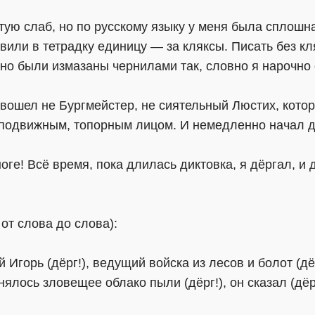
ую слаб, но по русскому языку у меня была сплошная
авили в тетрадку единицу — за кляксы. Писать без кля
но были измазаны чернилами так, словно я нарочно 
 вошел не Бургмейстер, не сиятельный Люстих, кото
еподвижным, топорным лицом. И немедленно начал ди
е! Всё время, пока длилась диктовка, я дёргал, и дё
от слова до слова):
й Игорь (дёрг!), ведущий войска из лесов и болот (дёр
днялось зловещее облако пыли (дёрг!), он сказал (дёрг