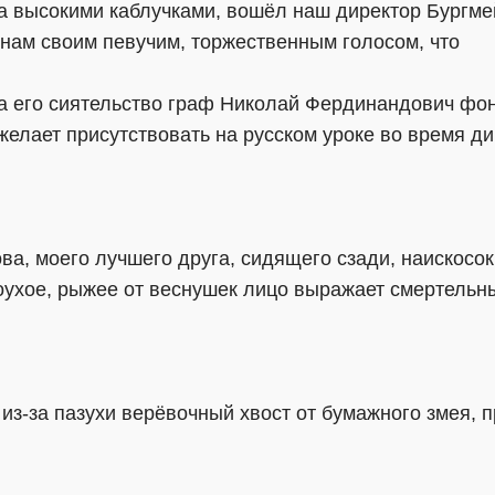
ча высокими каблучками, вошёл наш директор Бургме
л нам своим певучим, торжественным голосом, что
га его сиятельство граф Николай Фердинандович фо
желает присутствовать на русском уроке во время ди
, моего лучшего друга, сидящего сзади, наискосок 
поухое, рыжее от веснушек лицо выражает смертельны
 из-за пазухи верёвочный хвост от бумажного змея, 