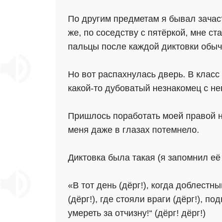
По другим предметам я бывал зачаст
же, по соседству с пятёркой, мне ст
пальцы после каждой диктовки обыч
Но вот распахнулась дверь. В класс
какой-то дубоватый незнакомец с н
Пришлось поработать моей правой ног
меня даже в глазах потемнело.
Диктовка была такая (я запомнил её 
«В тот день (дёрг!), когда доблестны
(дёрг!), где стояли враги (дёрг!), по
умереть за отчизну!“ (дёрг! дёрг!)