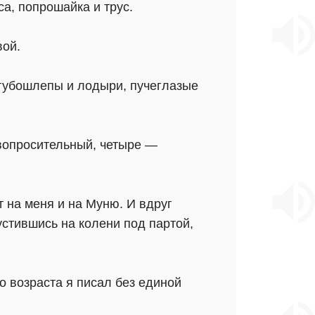
а, попрошайка и трус.
вой.
 губошлепы и лодыри, пучеглазые
 вопросительный, четыре —
т на меня и на Муню. И вдруг
пустившись на колени под партой,
о возраста я писал без единой