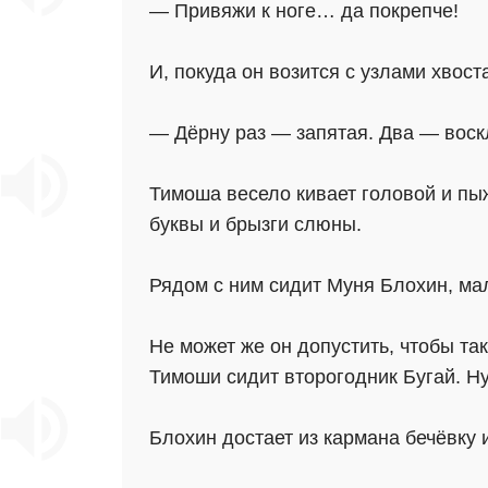
— Привяжи к ноге… да покрепче!
И, покуда он возится с узлами хвост
— Дёрну раз — запятая. Два — вос
Тимоша весело кивает головой и пыжи
буквы и брызги слюны.
Рядом с ним сидит Муня Блохин, мал
Не может же он допустить, чтобы та
Тимоши сидит второгодник Бугай. Ну
Блохин достает из кармана бечёвку и