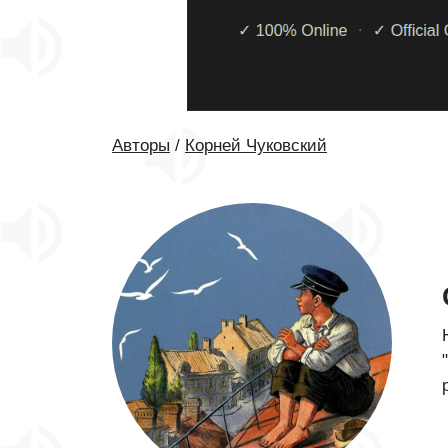
Авторы
/
Корней Чуковский