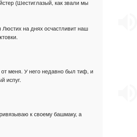
йстер (Шестиглазый, как звали мы
н Люстих на днях осчастливит наш
ктовки.
от меня. У него недавно был тиф, и
й испуг.
привязываю к своему башмаку, а