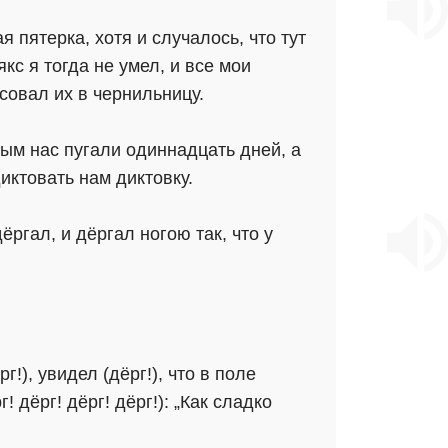
 пятерка, хотя и случалось, что тут
кс я тогда не умел, и все мои
совал их в чернильницу.
рым нас пугали одиннадцать дней, а
ктовать нам диктовку.
ргал, и дёргал ногою так, что у
г!), увидел (дёрг!), что в поле
! дёрг! дёрг! дёрг!): „Как сладко