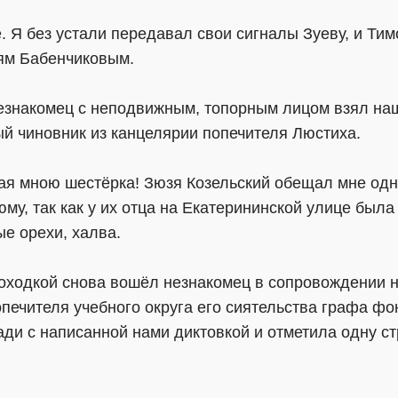
. Я без устали передавал свои сигналы Зуеву, и Ти
ьям Бабенчиковым.
езнакомец с неподвижным, топорным лицом взял наши
ый чиновник из канцелярии попечителя Люстиха.
ая мною шестёрка! Зюзя Козельский обещал мне одно
, так как у их отца на Екатерининской улице была 
е орехи, халва.
оходкой снова вошёл незнакомец в сопровождении 
попечителя учебного округа его сиятельства графа ф
ади с написанной нами диктовкой и отметила одну 