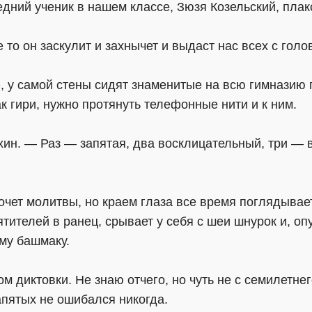
дний ученик в нашем классе, Зюзя Козельский, плакс
 то он заскулит и захнычет и выдаст нас всех с голо
», у самой стены сидят знаменитые на всю гимназию
к гири, нужно протянуть телефонные нити и к ним.
хин. — Раз — запятая, два восклицательный, три —
мочет молитвы, но краем глаза все время поглядывае
вятителей в ранец, срывает у себя с шеи шнурок и, о
му башмаку.
м диктовки. Не знаю отчего, но чуть не с семилетнег
пятых не ошибался никогда.