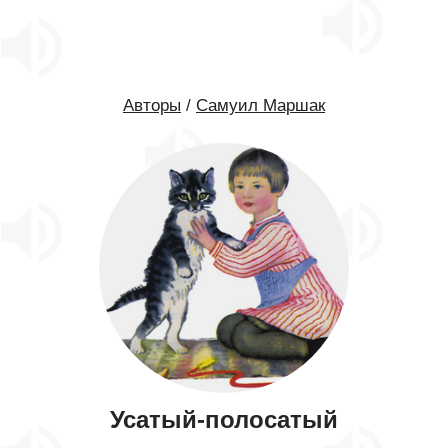
Авторы
/
Самуил Маршак
Усатый-полосатый