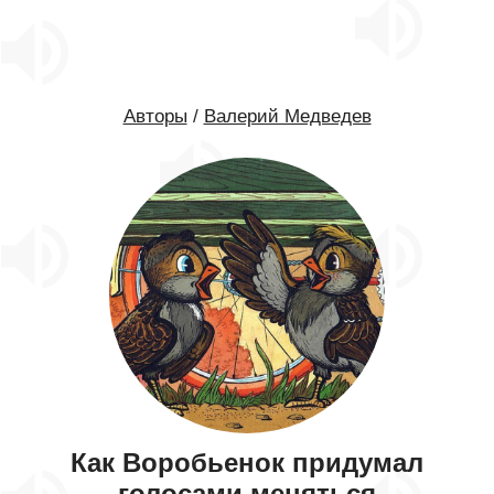
Авторы
/
Валерий Медведев
Как Воробьенок придумал
голосами меняться