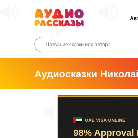
Ав
Аудиосказки Никола