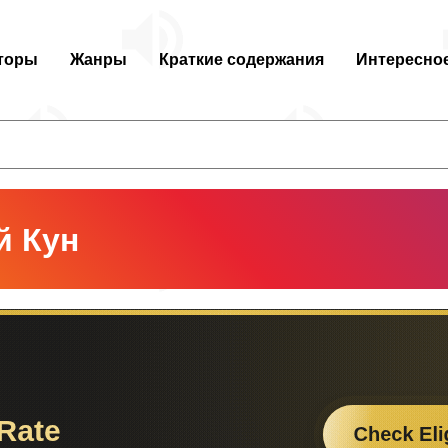
торы
Жанры
Краткие содержания
Интересно
й Кун