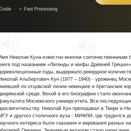
Имя Николая Куна известно многим соотечественникам б
книге под названием «Легенды и мифы Древней Греции»
дореволюционные годы, выдержало рекордное количеств
Николай Альбертович Кун (1977 – 1940) - уроженец Моск
имевшей по отцовской линии немецкие и британские кор
дворянской среде. Вехой в его биографии стало окончан
факультета Московского университета. Все последующи
просветительству. Николай Кун преподавал в Твери и 
МГУ и другого столичного вуза - МИФЛИ, где трудился д
научного интереса были сказания и верования разных на
обителей Океании. Значимым вкладом стало написание 