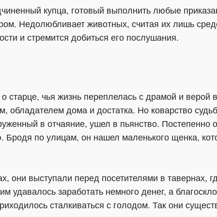
дчиненный купца, готовый выполнить любые приказан
ером. Недолюбливает животных, считая их лишь сред
ности и стремится добиться его послушания.
 о старце, чья жизнь переплелась с драмой и верой в
 обладателем дома и достатка. Но коварство судьбы
груженный в отчаяние, ушел в пьянство. Постепенно о
 Бродя по улицам, он нашел маленького щенка, кот
ах, они выступали перед посетителями в тавернах, г
им удавалось заработать немного денег, а благоскл
приходилось сталкиваться с голодом. Так они сущест