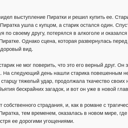
видел выступление Пиратки и решил купить ее. Стар
Пиратка ушла с купцом, а старик остался один. Спус
уя по своему другу, потерялся в алкоголе и оказался
иратке. Однако сцена, которая развернулась пере
здоровый вид.
старик не мог поверить, что это его верный друг. Он
а. На следующий день нашли старика повешенным не
 старцу тяжелый удар, продолжала ткачество своих 
ъятия бескрайних загадок, и вот он уже в новой гла
т собственного страдания, и, как в романе с трагич
иратка, тем временем, оказалась в новом мире, где
пестря ее дорогими угощениями.