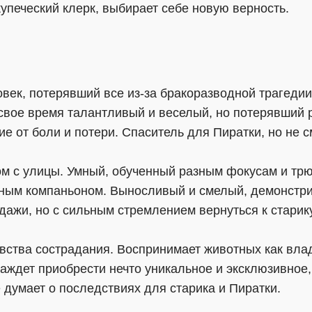
купеческий клерк, выбирает себе новую верность.
ек, потерявший все из-за бракоразводной трагедии.
 свое время талантливый и веселый, но потерявший 
ие от боли и потери. Спаситель для Пиратки, но не с
ом с улицы. Умный, обученный разным фокусам и тр
нным компаньоном. Выносливый и смелый, демонстри
ажи, но с сильным стремлением вернуться к старику
вства сострадания. Воспринимает животных как влад
ждет приобрести нечто уникальное и эксклюзивное, 
 думает о последствиях для старика и Пиратки.