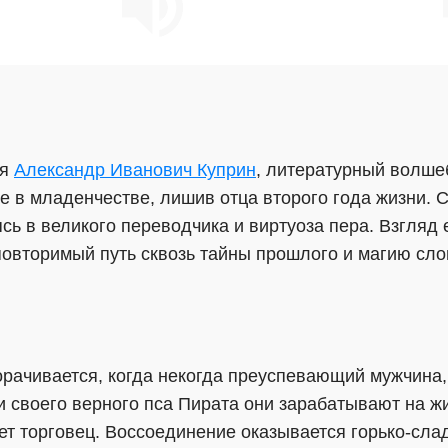
ся
Александр Иванович Куприн
, литературный волшеб
 в младенчестве, лишив отца второго года жизни. С
ь в великого переводчика и виртуоза пера. Взгляд 
еповторимый путь сквозь тайны прошлого и магию сло
орачивается, когда некогда преуспевающий мужчина,
и своего верного пса Пирата они зарабатывают на 
ает торговец. Воссоединение оказывается горько-сл