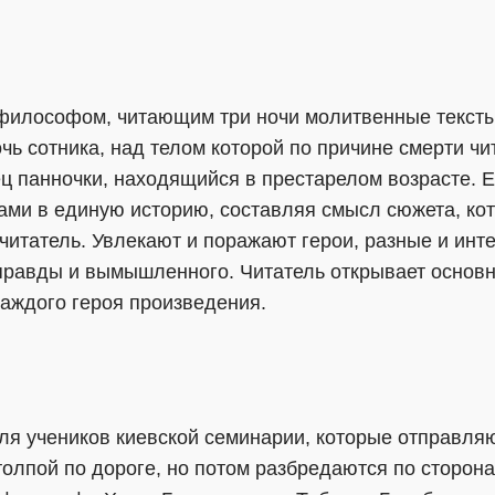
философом, читающим три ночи молитвенные тексты
очь сотника, над телом которой по причине смерти 
ец панночки, находящийся в престарелом возрасте. Е
ми в единую историю, составляя смысл сюжета, кот
читатель. Увлекают и поражают герои, разные и инт
правды и вымышленного. Читатель открывает основн
каждого героя произведения.
ля учеников киевской семинарии, которые отправля
толпой по дороге, но потом разбредаются по сторон