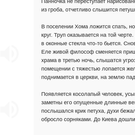
Панночка не переступает нарисованн
из гроба, отчетливо слышится петуш
В поселении Хома ложится спать, но
круг. Труп оказывается на той черт
в оконные стекла что-то бьется. Сн
Еле живой философ сменяется приш
храма в третью ночь, слышатся угро
помещении с тяжестью лопается жел
поднимается в церкви, на землю па
Появляется косолапый человек, усы
заметны его опущенные длинные веки
послышался крик петуха, духи бежа
обросло сорняками. До Киева дошли