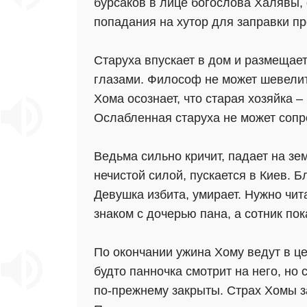
бурсаков в лице богослова Халявы,
попадания на хутор для заправки п
Старуха впускает в дом и размещает
глазами. Философ не может шевелит
Хома осознает, что старая хозяйка –
Ослабленная старуха не может сопро
Ведьма сильно кричит, падает на зе
нечистой силой, пускается в Киев. 
Девушка избита, умирает. Нужно чит
знаком с дочерью пана, а сотник по
По окончании ужина Хому ведут в ц
будто панночка смотрит на него, но
по-прежнему закрыты. Страх Хомы за