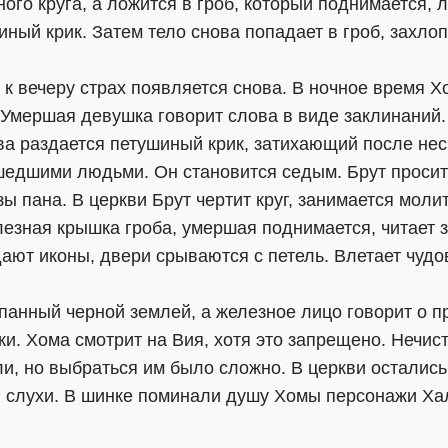
ого круга, а ложится в гроб, который поднимается, 
иный крик. Затем тело снова попадает в гроб, захл
 к вечеру страх появляется снова. В ночное время Х
е. Умершая девушка говорит слова в виде заклинаний.
ова раздается петушиный крик, затихающий после нес
едшими людьми. Он становится седым. Брут просит 
зы пана. В церкви Брут чертит круг, занимается мол
езная крышка гроба, умершая поднимается, читает 
дают иконы, двери срываются с петель. Влетает чуд
панный черной землей, а железное лицо говорит о п
. Хома смотрит на Вия, хотя это запрещено. Нечист
ли, но выбраться им было сложно. В церкви осталис
 слухи. В шинке поминали душу Хомы персонажи Хал