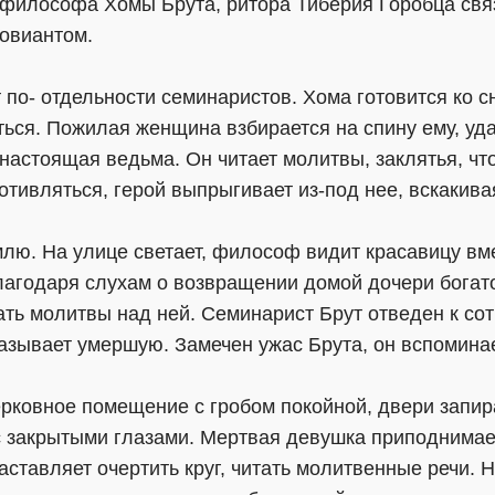
 философа Хомы Брута, ритора Тиберия Горобца свя
ровиантом.
 по- отдельности семинаристов. Хома готовится ко с
ься. Пожилая женщина взбирается на спину ему, уда
 настоящая ведьма. Он читает молитвы, заклятья, чт
тивляться, герой выпрыгивает из-под нее, вскакивая
млю. На улице светает, философ видит красавицу вм
Благодаря слухам о возвращении домой дочери богато
ать молитвы над ней. Семинарист Брут отведен к сот
казывает умершую. Замечен ужас Брута, он вспомина
ерковное помещение с гробом покойной, двери запир
 с закрытыми глазами. Мертвая девушка приподнимает
ставляет очертить круг, читать молитвенные речи. Н