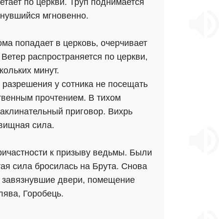
летает по церкви. Труп поднимается
опнувшийся мгновенно.
ома попадает в церковь, очерчивает
 Ветер распространяется по церкви,
кольких минут.
разрешения у сотника не посещать
итвенным прочтением. В тихом
заклинательный приговор. Вихрь
овищная сила.
ричастности к призыву ведьмы. Были
ая сила бросилась на Брута. Снова
ь завязнувшие двери, помещение
ява, Горобець.