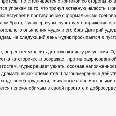
протезы, но сталкивается с критикой со стороны их 
тся упрекам за то, что тронул вставную челюсть. П
ка вступает в противоречие с формальными требова
дом брата, Чудик сразу же чувствует напряжение в 
огольного опьянения Чудик и его брат Дмитрий удал
дам. На следующий день Чудик просыпается в пуст
е, он решает украсить детскую коляску рисунками. О
стка категорически возражает против разрисованной
 гостем, Чудик решает уехать, осознав напряженнос
 драматических элементов: благонамеренные действ
оходя через трудности, связанные с напряженными 
ется непоколебимым в своей простоте и добросерде