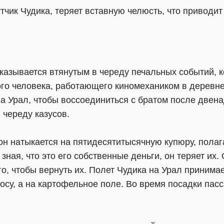
чик Чудика, теряет вставную челюсть, что приводит
казывается втянутым в череду печальных событий, 
го человека, работающего киномехаником в деревне
на Урал, чтобы воссоединиться с братом после двен
 череду казусов.
н натыкается на пятидесятитысячную купюру, полага
 зная, что это его собственные деньги, он теряет их.
го, чтобы вернуть их. Полет Чудика на Урал принима
осу, а на картофельное поле. Во время посадки пас