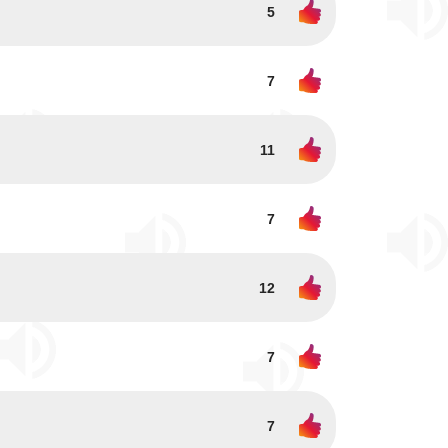
5
7
11
7
12
7
7