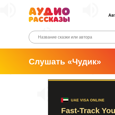
Ав
Слушать «Чудик»