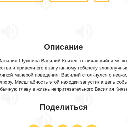
Описание
 Василия Шукшина Василий Князев, отличавшийся мягкос
чества и привели его к запутанному гобелену злополучны
мягкой манерой поведения, Василий столкнулся с неож
упюру. Масштабность этой находки запустила цепь соб
бычную главу в жизнь непритязательного Василия Княз
Поделиться