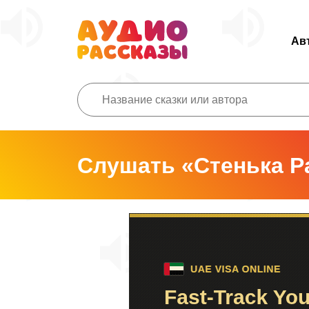
Ав
Слушать «Стенька Р