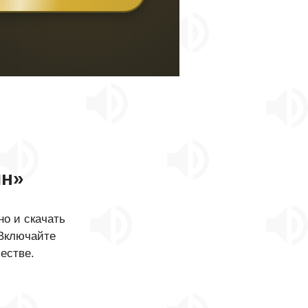
ин»
о и скачать
 Включайте
естве.