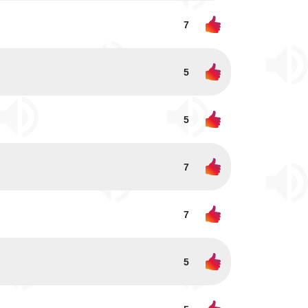
7
5
5
7
7
5