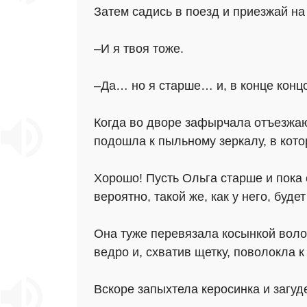
Затем садись в поезд и приезжай н
–И я твоя тоже.
–Да… но я старше… и, в конце концо
Когда во дворе зафырчала отъезжаю
подошла к пыльному зеркалу, в кото
Хорошо! Пусть Ольга старше и пока ее
вероятно, такой же, как у него, будет
Она туже перевязала косынкой волос
ведро и, схватив щетку, поволокла к
Вскоре запыхтела керосинка и загуд