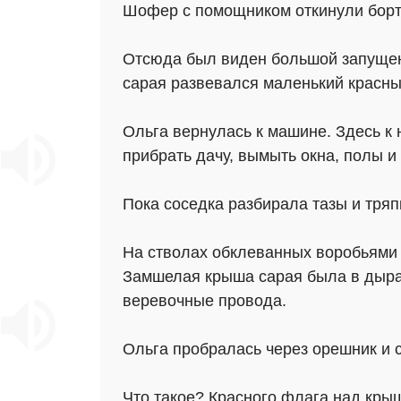
Шофер с помощником откинули борта
Отсюда был виден большой запущенн
сарая развевался маленький красны
Ольга вернулась к машине. Здесь к
прибрать дачу, вымыть окна, полы и
Пока соседка разбирала тазы и тряп
На стволах обклеванных воробьями 
Замшелая крыша сарая была в дырах,
веревочные провода.
Ольга пробралась через орешник и с
Что такое? Красного флага над крыш