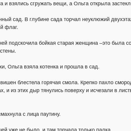
 и взялись сгружать вещи, а Ольга открыла застекл
ый сад. В глубине сада торчал неуклюжий двухэта
й флаг.
 ней подскочила бойкая старая женщина –это была с
 стены.
ки, Ольга взяла котенка и прошла в сад.
вишен блестела горячая смола. Крепко пахло сморо
 и из этих дыр тянулись поверху и исчезали в лист
махнула с лица паутину.
ей уже не было, и там торчала только палка.