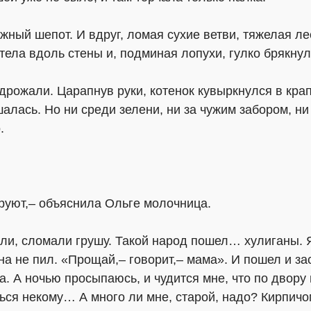
ный шепот. И вдруг, ломая сухие ветви, тяжелая лес
етела вдоль стены и, подминая лопухи, гулко брякну
рожали. Царапнув руки, котенок кувыркнулся в кра
алась. Но ни среди зелени, ни за чужим забором, ни
.
руют,– объяснила Ольге молочница.
сли, сломали грушу. Такой народ пошел… хулиганы. 
а не пил. «Прощай,– говорит,– мама». И пошел и засв
а. А ночью просыпаюсь, и чудится мне, что по двору 
ься некому… А много ли мне, старой, надо? Кирпичом 