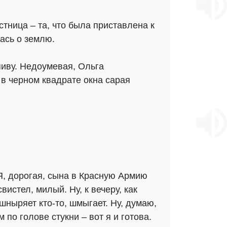
тница – та, что была приставлена к
лась о землю.
пиву. Недоумевая, Ольга
 в черном квадрате окна сарая
Я, дорогая, сына в Красную Армию
истел, милый. Ну, к вечеру, как
шныряет кто-то, шмыгает. Ну, думаю,
по голове стукни – вот я и готова.