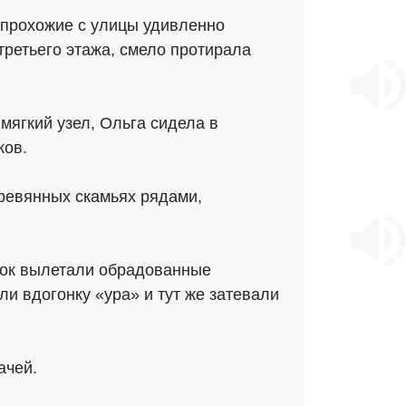
 прохожие с улицы удивленно
третьего этажа, смело протирала
мягкий узел, Ольга сидела в
ков.
еревянных скамьях рядами,
иток вылетали обрадованные
и вдогонку «ура» и тут же затевали
ачей.