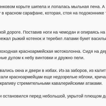
инковом корыте шипела и лопалась мыльная пена. А
в красном сарафане, которая, стоя на подоконнике 
ой дороге. Поставив ноги на чемодан и опираясь на 
лежал рыжий котенок и теребил лапами букет василь
 походная красноармейская мотоколонна. Сидя на д
е дулом к небу винтовки и дружно пели.
вались окна и двери в избах. Из-за заборов, из кал
сали красноармейцам еще недозрелые яблоки, кричал
и крапиву стремительными кавалерийскими атаками.
 и остановился перед небольшой, укрытой плющом д