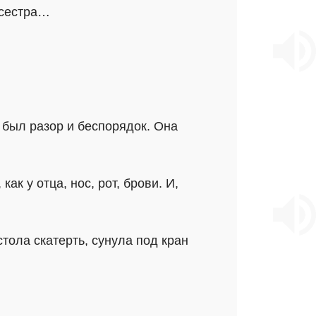
 сестра…
был разор и беспорядок. Она
ак у отца, нос, рот, брови. И,
тола скатерть, сунула под кран