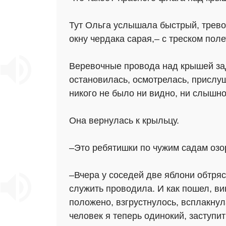
Тут Ольга услышала быстрый, тревож
окну чердака сарая,– с треском пол
Веревочные провода над крышей зад
остановилась, осмотрелась, прислуш
никого не было ни видно, ни слышно
Она вернулась к крыльцу.
–Это ребятишки по чужим садам озо
–Вчера у соседей две яблони обтря
служить проводила. И как пошел, вин
положено, взгрустнулось, всплакнул
человек я теперь одинокий, заступит