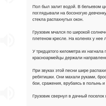
Пол был залит водой. В бельевом ц
поглядывали на босоногую девчонку 
стекла распахнутых окон.
Грузовик мчался по широкой солнечн
плетеном кресле. На коленях у нее 
У тридцатого километра их нагнала
красноармейцы держали направленны
При звуках этой песни шире распахи
ребятишки. Они махали руками, бро
бои, сражения, врубаясь в полынь 
Грузовик свернул в дачный поселок