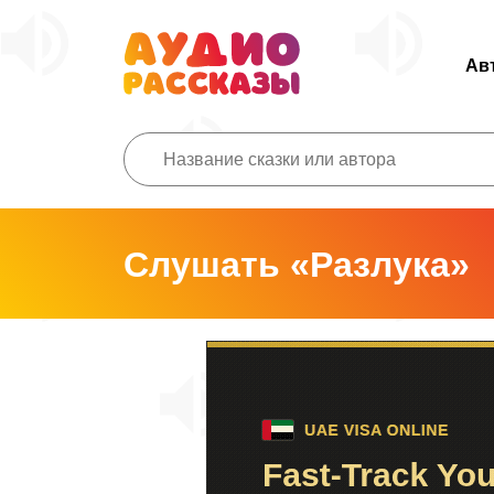
Ав
Слушать «Разлука»