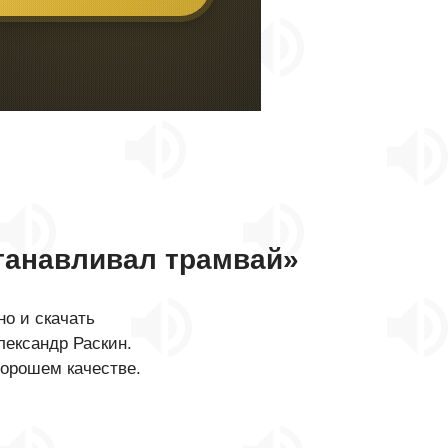
танавливал трамвай»
о и скачать
лександр Раскин.
хорошем качестве.