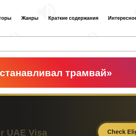
торы
Жанры
Краткие содержания
Интересно
останавливал трамвай»