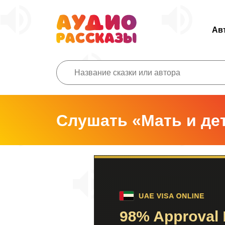
Ав
Слушать «Мать и де