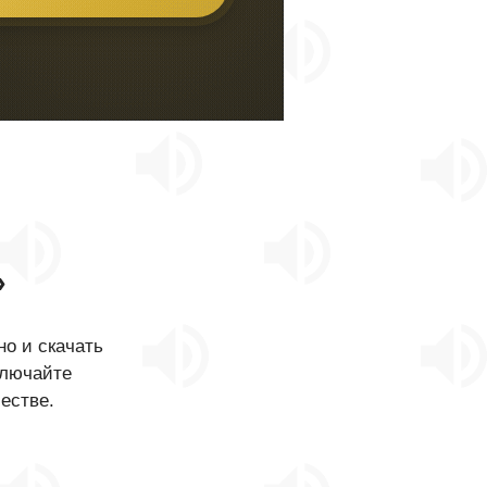
»
о и скачать
ключайте
естве.