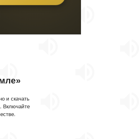
емле»
о и скачать
в. Включайте
естве.