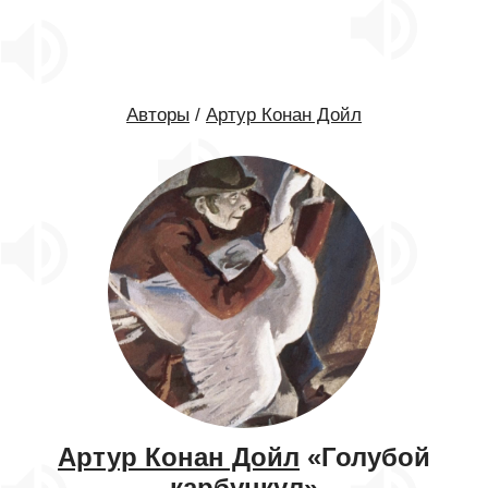
Авторы
/
Артур Конан Дойл
Артур Конан Дойл
«Голубой
карбункул»