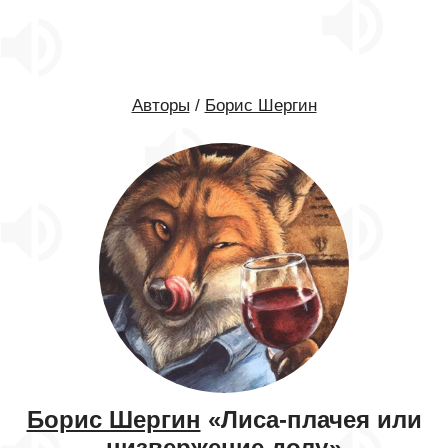
Авторы
/
Борис Шергин
Борис Шергин
«Лиса-плачея или
низвержение долу»