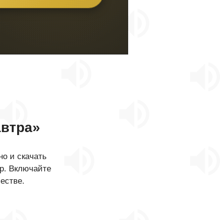
втра»
о и скачать
р. Включайте
естве.