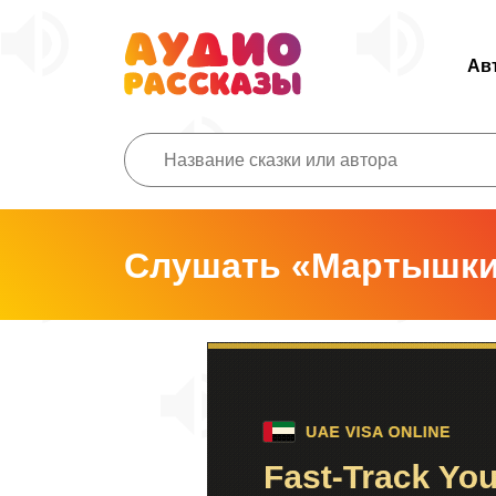
Ав
Слушать «Мартышки