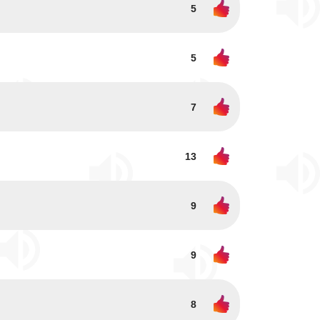
5
5
7
13
9
9
8