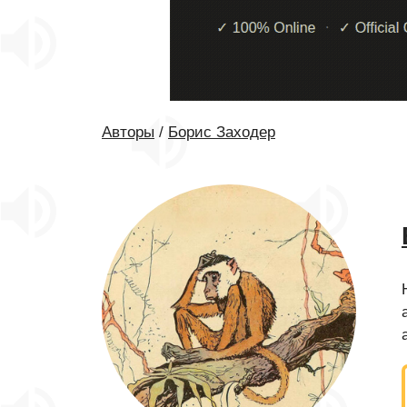
Авторы
/
Борис Заходер