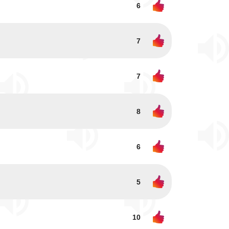
6
7
7
8
6
5
10