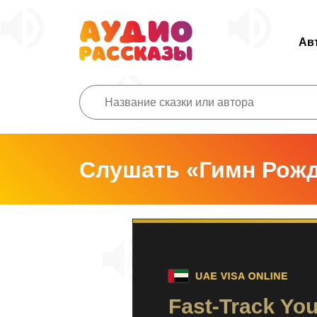
Ав
Слушать «Гимн Рож