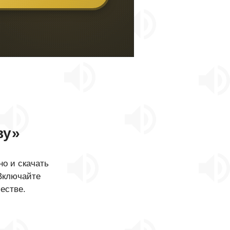
ву»
о и скачать
 Включайте
естве.