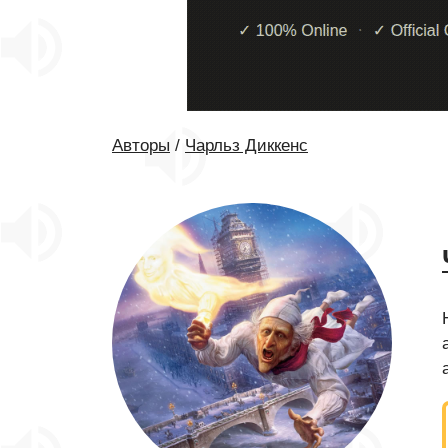
Авторы
/
Чарльз Диккенс