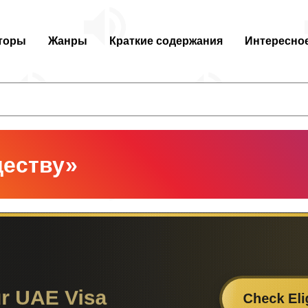
торы
Жанры
Краткие содержания
Интересно
деству»