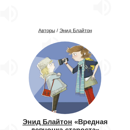
Авторы
/
Энид Блайтон
Энид Блайтон
«Вредная
девчонка староста»