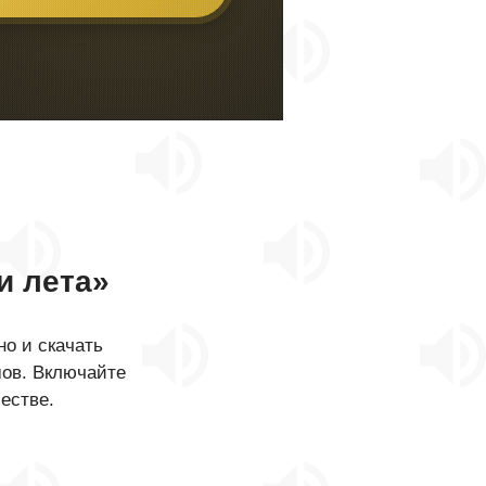
и лета»
о и скачать
мов. Включайте
естве.