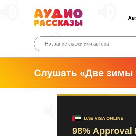
Ав
Слушать «Две зимы 