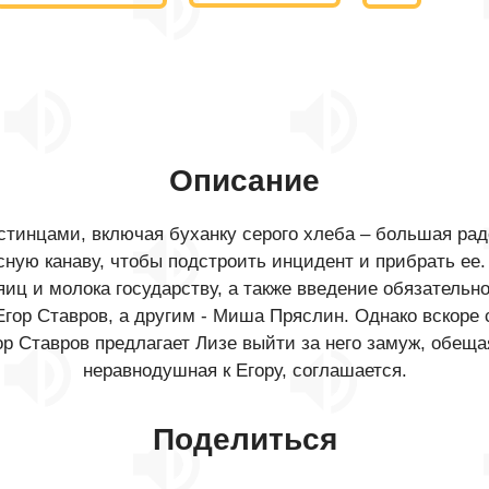
Описание
тинцами, включая буханку серого хлеба – большая радо
осную канаву, чтобы подстроить инцидент и прибрать ее
яиц и молока государству, а также введение обязательн
гор Ставров, а другим - Миша Пряслин. Однако вскоре с
ор Ставров предлагает Лизе выйти за него замуж, обещая
неравнодушная к Егору, соглашается.
Поделиться