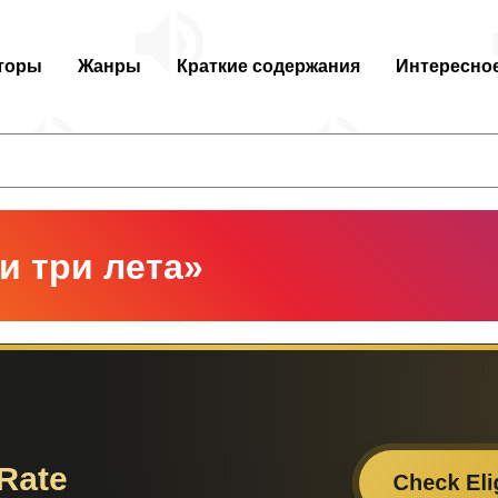
торы
Жанры
Краткие содержания
Интересно
и три лета»