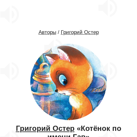
Авторы
/
Григорий Остер
Григорий Остер
«Котёнок по
имени Гав»