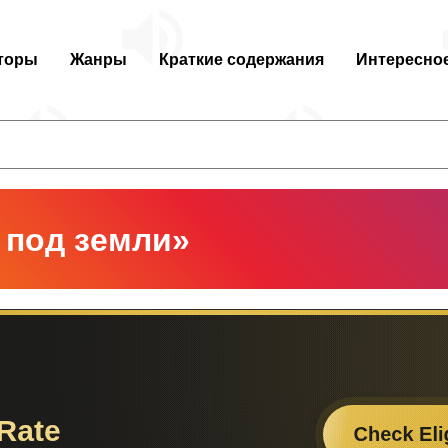
торы
Жанры
Краткие содержания
Интересно
 под земли»