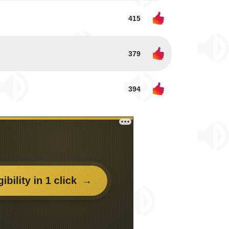
415
379
394