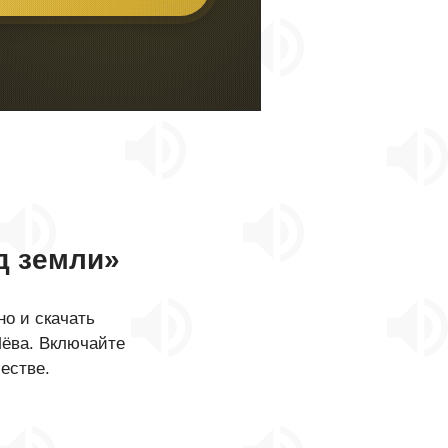
д земли»
о и скачать
Лёва. Включайте
естве.