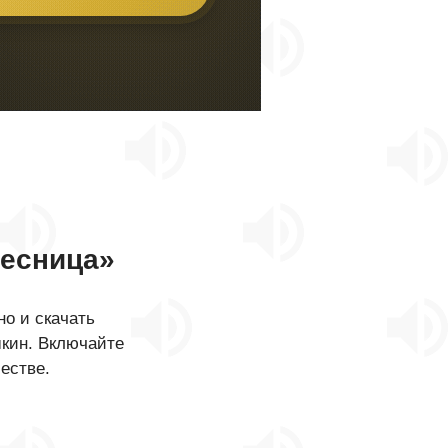
есница»
о и скачать
шкин. Включайте
естве.