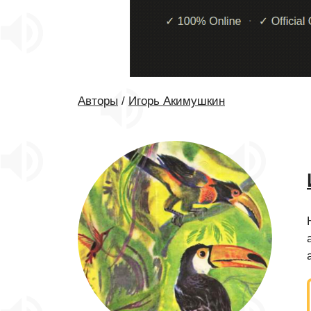
Авторы
/
Игорь Акимушкин