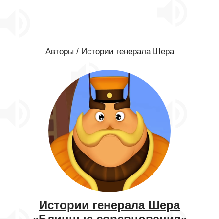
Авторы
/
Истории генерала Шера
Истории генерала Шера
«Блинные соревнования»