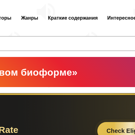
торы
Жанры
Краткие содержания
Интересно
ивом биоформе»