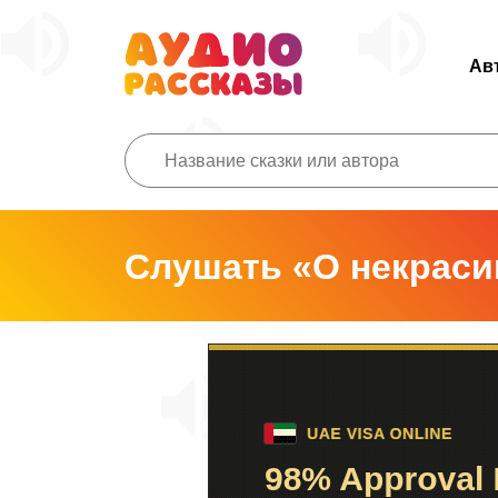
Ав
Слушать «О некрас