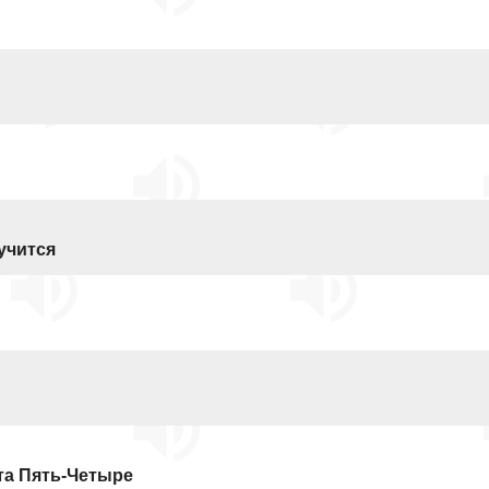
лучится
та Пять-Четыре