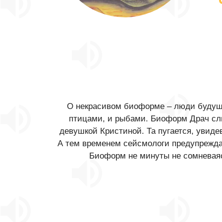
О некрасивом биоформе – люди будуще
птицами, и рыбами. Биоформ Драч слиш
девушкой Кристиной. Та пугается, увиде
А тем временем сейсмологи предупреждаю
Биоформ не минуты не сомневаясь