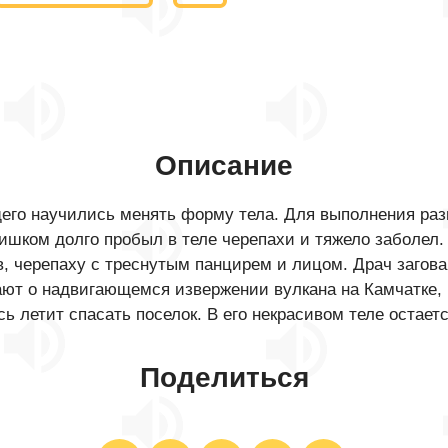
Описание
го научились менять форму тела. Для выполнения разно
ком долго пробыл в теле черепахи и тяжело заболел. О
в, черепаху с треснутым панцирем и лицом. Драч загова
т о надвигающемся извержении вулкана на Камчатке, к
 летит спасать поселок. В его некрасивом теле остает
Поделиться