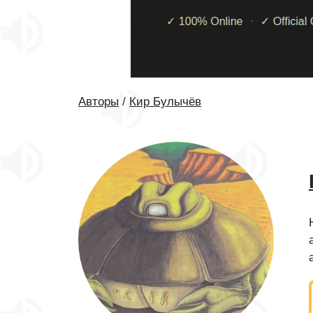
Авторы
/
Кир Булычёв