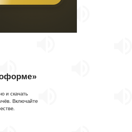
иоформе»
о и скачать
ычёв. Включайте
естве.