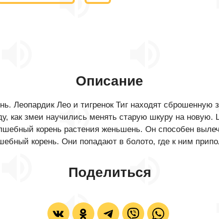
Описание
ень. Леопардик Лео и тигренок Тиг находят сброшенную
ду, как змеи научились менять старую шкуру на новую.
лшебный корень растения женьшень. Он способен выле
шебный корень. Они попадают в болото, где к ним припо
Поделиться