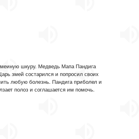
 змеиную шкуру. Медведь Мапа Пандига
 Царь змей состарился и попросил своих
чить любую болезнь. Пандига приболел и
лзает полоз и соглашается им помочь.