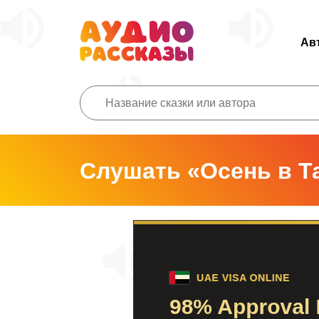
Ав
Слушать «Осень в Т