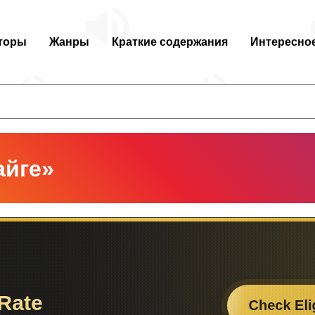
торы
Жанры
Краткие содержания
Интересно
айге»