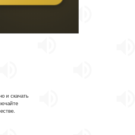
о и скачать
лючайте
естве.