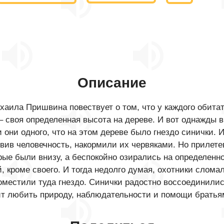
Описание
аила Пришвина повествует о том, что у каждого обитате
 – своя определенная высота на дереве. И вот однажды
 они одного, что на этом дереве было гнездо синички. И
вив человечность, накормили их червяками. Но прилет
е были внизу, а беспокойно озирались на определенной
, кроме своего. И тогда недолго думая, охотники сломал
оместили туда гнездо. Синички радостно воссоединилис
ит любить природу, наблюдательности и помощи брать