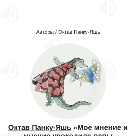
Авторы
/
Октав Панку-Яшь
Октав Панку-Яшь
«Мое мнение и
мнение крокодила-папы