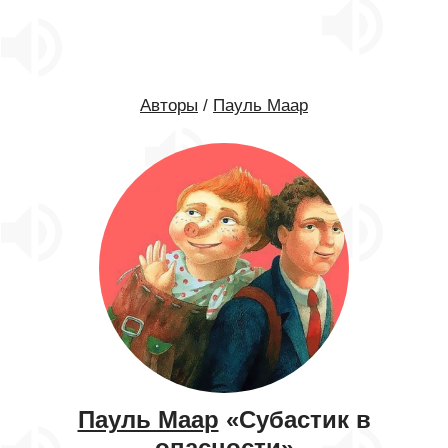
Авторы
/
Пауль Маар
Пауль Маар
«Субастик в
опасности»