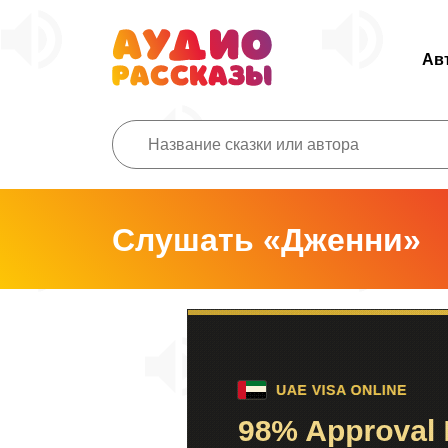
Ав
Слушать «Дженни»