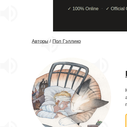
Авторы
/
Пол Гэллико