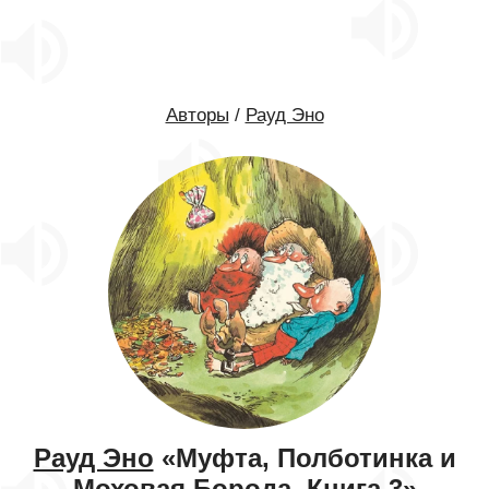
Авторы
/
Рауд Эно
Рауд Эно
«Муфта, Полботинка и
Моховая Борода. Книга 3»