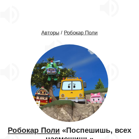
Авторы
/
Робокар Поли
Робокар Поли
«Поспешишь, всех
насмешишь»