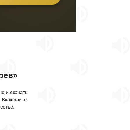
рев»
о и скачать
. Включайте
естве.