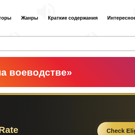
торы
Жанры
Краткие содержания
Интересно
а воеводстве»